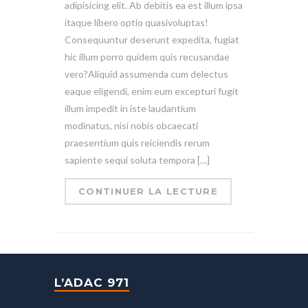
adipisicing elit. Ab debitis ea est illum ipsa
itaque libero optio quasivoluptas!
Consequuntur deserunt expedita, fugiat
hic illum porro quidem quis recusandae
vero?Aliquid assumenda cum delectus
eaque eligendi, enim eum excepturi fugit
illum impedit in iste laudantium
modinatus, nisi nobis obcaecati
praesentium quis reiciendis rerum
sapiente sequi soluta tempora […]
CONTINUER LA LECTURE
L’ADAC 971