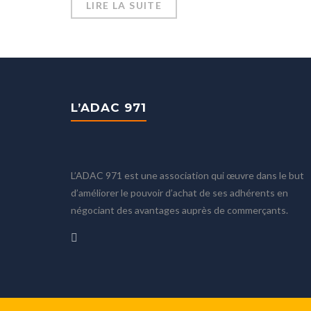
LIRE LA SUITE
L’ADAC 971
L’ADAC 971 est une association qui œuvre dans le but
d’améliorer le pouvoir d’achat de ses adhérents en
négociant des avantages auprès de commerçants.