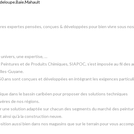
deloupe.Baie.Mahault
es expertes pensées, conçues & développées pour bien vivre sous nos
 univers, une expertise, …
e Peintures et de Produits Chimiques, SIAPOC, s’est imposée au fil des 
illes-Guyane.
50 ans sont conçues et développées en intégrant les exigences particul
nique dans le bassin caribéen pour proposer des solutions techniques
vères de nos régions.
r une solution adaptée sur chacun des segments du marché des peintur
 ainsi qu’à la construction neuve.
sition aussi bien dans nos magasins que sur le terrain pour vous accom