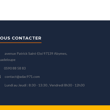
OUS CONTACTER
avenue Patrick Saint-Eloi 97139 Abymes,
uadeloupe
0590 88 58 83
contact@adac971.com
Lundi au Jeudi : 8:30 - 13:30 , Vendredi 8h30 - 12h30