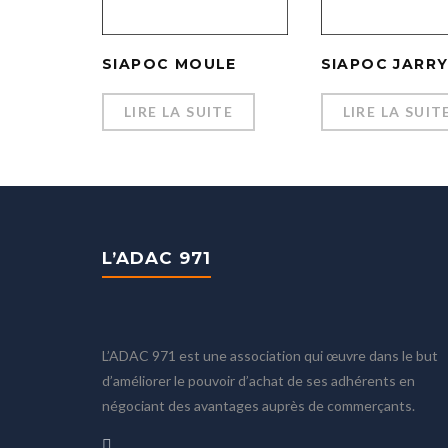
SIAPOC MOULE
SIAPOC JARR
LIRE LA SUITE
LIRE LA SUIT
L’ADAC 971
L’ADAC 971 est une association qui œuvre dans le but
d’améliorer le pouvoir d’achat de ses adhérents en
négociant des avantages auprès de commerçants.