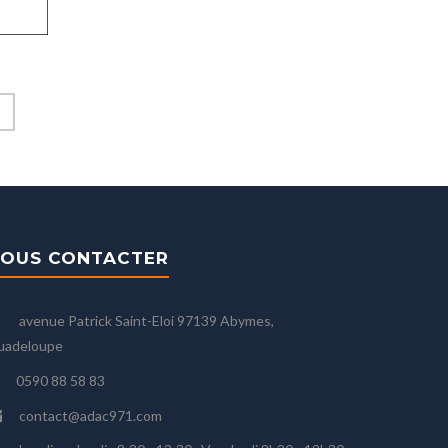
OUS CONTACTER
avenue Patrick Saint-Eloi 97139 Abymes,
uadeloupe
0590 88 58 83
contact@adac971.com