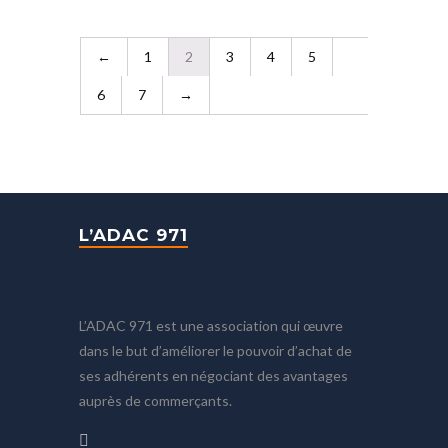
←
1
2
3
4
5
6
7
→
L’ADAC 971
L’ADAC 971 est une association qui œuvre
dans le but d’améliorer le pouvoir d’achat de
ses adhérents en négociant des avantages
auprès de commerçants.