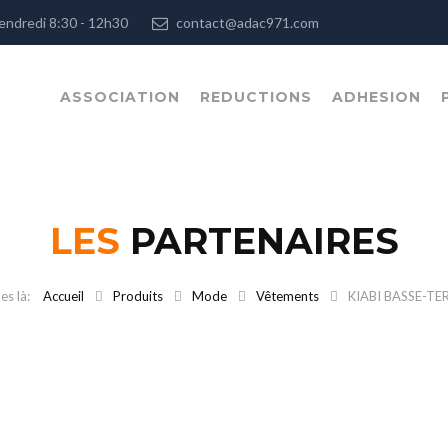
, Vendredi 8:30 - 12h30
contact@adac971.com
ASSOCIATION
REDUCTIONS
ADHESION
LES
PARTENAIRES
Accueil
Produits
Mode
Vêtements
KIABI BASSE-TE