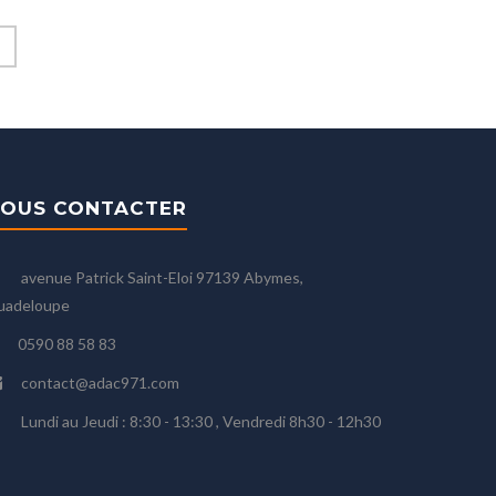
OUS CONTACTER
avenue Patrick Saint-Eloi 97139 Abymes,
uadeloupe
0590 88 58 83
contact@adac971.com
Lundi au Jeudi : 8:30 - 13:30 , Vendredi 8h30 - 12h30