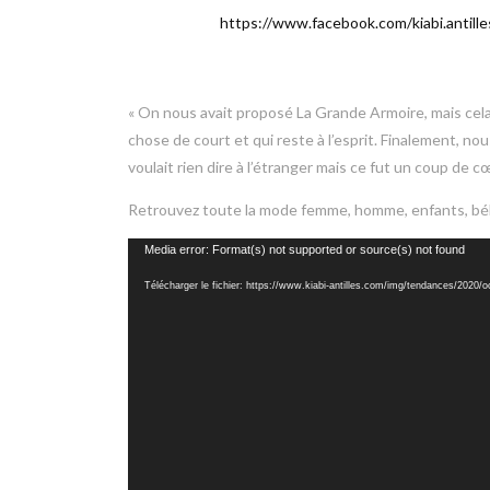
https://www.facebook.com/kiabi.antill
« On nous avait proposé La Grande Armoire, mais cela
chose de court et qui reste à l’esprit. Finalement, no
voulait rien dire à l’étranger mais ce fut un coup de
Retrouvez toute la mode femme, homme, enfants, béb
Lecteur
Media error: Format(s) not supported or source(s) not found
vidéo
Télécharger le fichier: https://www.kiabi-antilles.com/img/tendances/2020/