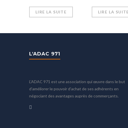
LIRE LA SUITE
LIRE LA SUIT
L’ADAC 971
L’ADAC 971 est une association qui œuvre dans le but
d’améliorer le pouvoir d’achat de ses adhérents en
négociant des avantages auprès de commerçants.