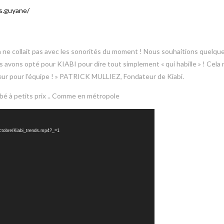
es.guyane/
 ne collait pas avec les sonorités du moment ! Nous souhaitions quelqu
us avons opté pour KIABI pour dire tout simplement « qui habille » ! Cela 
 cœur pour l’équipe ! » PATRICK MULLIEZ, Fondateur de Kiabi.
é à petits prix .. Comme en métropole
octobre/Kiabi_trends.mp4?_=1