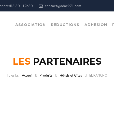
, Vendredi 8:30 - 12h30
contact@adac971.com
ASSOCIATION
REDUCTIONS
ADHESION
LES
PARTENAIRES
Accueil
Produits
Hôtels et Gîtes
EL RANCHO