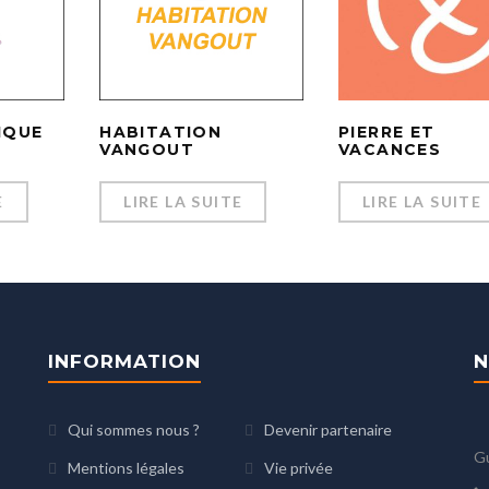
IQUE
HABITATION
PIERRE ET
VANGOUT
VACANCES
E
LIRE LA SUITE
LIRE LA SUITE
INFORMATION
N
Qui sommes nous ?
Devenir partenaire
G
Mentions légales
Vie privée