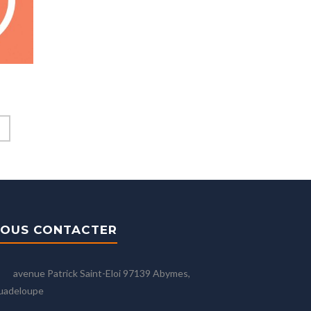
OUS CONTACTER
avenue Patrick Saint-Eloi 97139 Abymes,
uadeloupe